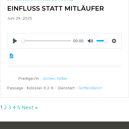
EINFLUSS STATT MITLÄUFER
Juni 29, 2025
00:00
P
M
S
l
u
e
a
t
t
y
e
t
i
n
Prediger/in :
Jochen Volker
g
s
Passage :
Kolosser 4,2-6
Dienstart :
Gottesdienst
1
2
3
4
5
Next »