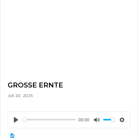
GROSSE ERNTE
Juli 20, 2025
00:00
P
M
S
l
u
e