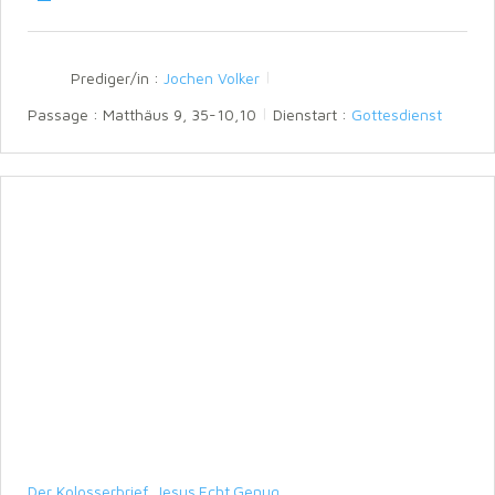
a
t
t
y
e
t
i
n
Prediger/in :
Jochen Volker
g
s
Passage :
Matthäus 9, 35-10,10
Dienstart :
Gottesdienst
Der Kolosserbrief
,
Jesus.Echt.Genug.