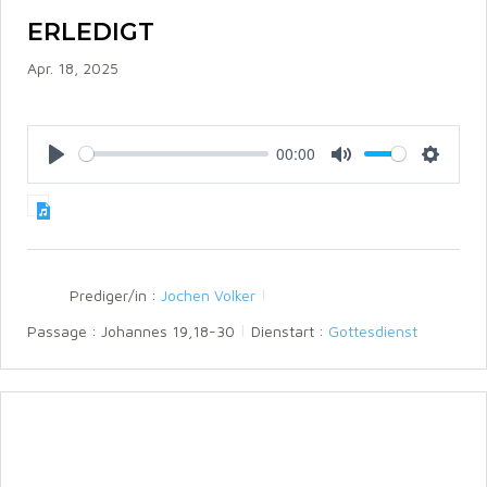
ERLEDIGT
Apr. 18, 2025
00:00
P
M
S
l
u
e
a
t
t
y
e
t
i
n
Prediger/in :
Jochen Volker
g
s
Passage :
Johannes 19,18-30
Dienstart :
Gottesdienst