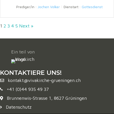
n
Prediger/in :
Jochen Volker
Dienstart :
Gottesdienst
g
s
1
2
3
4
5
Next »
Ein teil von
KONTAKTIERE UNS!
kontakt@vivakirche-grueningen.ch
+41 (0)44 935 49 37
Brunnenwis-Strasse 1, 8627 Grüningen
Datenschutz