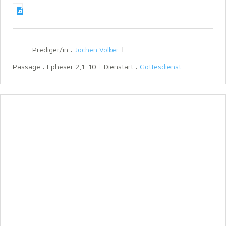
l
u
e
a
t
t
y
e
t
i
n
Prediger/in :
Jochen Volker
g
s
Passage :
Epheser 2,1-10
Dienstart :
Gottesdienst