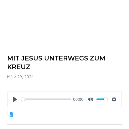
MIT JESUS UNTERWEGS ZUM
KREUZ
März 29, 2024
00:00
P
M
S
l
u
e
a
t
t
y
e
t
i