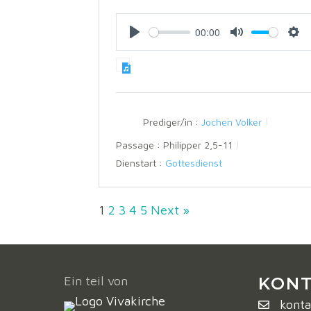
00:00
P
M
S
l
u
e
a
t
t
y
e
t
Prediger/in :
Jochen Volker
i
Passage :
Philipper 2,5-11
n
Dienstart :
Gottesdienst
g
s
1
2
3
4
5
Next »
Ein teil von
KONT
konta