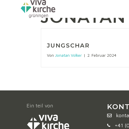
JONATAN
JUNGSCHAR
Von
Jonatan Volker
|
2. Februar 2024
Ein teil von
KONT
konta
+41 (